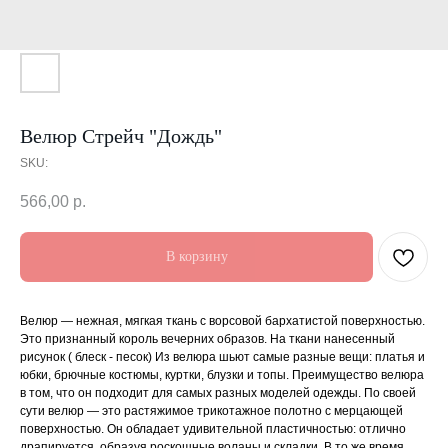
Велюр Стрейч "Дождь"
SKU:
566,00
р.
В корзину
Велюр — нежная, мягкая ткань с ворсовой бархатистой поверхностью.
Это признанный король вечерних образов. На ткани нанесенный
рисунок ( блеск - песок) Из велюра шьют самые разные вещи: платья и
юбки, брючные костюмы, куртки, блузки и топы. Преимущество велюра
в том, что он подходит для самых разных моделей одежды. По своей
сути велюр — это растяжимое трикотажное полотно с мерцающей
поверхностью. Он обладает удивительной пластичностью: отлично
драпируется, образуя роскошные воланы и складки. В то же время