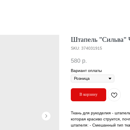
Штапель "Сильва"
SKU:
374031915
580
р.
Вариант оплаты
В корзину
Ткань для рукоделия - штапель
которая красиво струится, поч
штапеля: - Смешанный тип тка