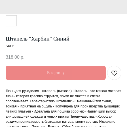
Штапель "Харбин" Синий
SKU:
318,00
р.
В корзину
Ткань для рукоделия - штапель (вискоза) Штапель - это мягкая матовая
ткань, которая красиво струится, почти не мнется и слегка
просвечивает. Характеристики штапеля: - Смешанный тип ткани,
тонкая и приятная на ощупь - Популярна для производства дышащих
летних платьев - Идеальна для пошива сорочек - Наилучший выбор
для домашней одежды и мягких пижам Преимущества: - Хорошая
воздухопроницаемость благодаря натуральному составу Идеально
подходит для: - Платьев - Блузок - Юбок А так же данная ткань