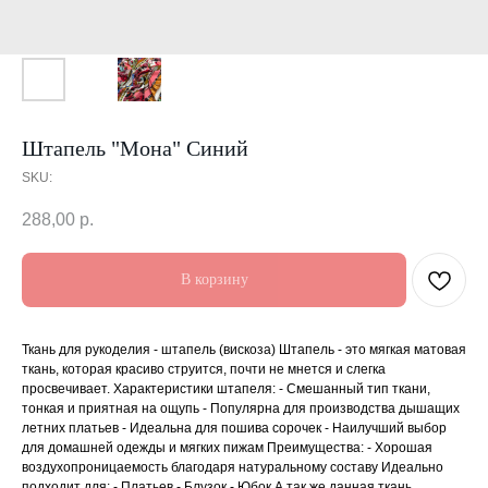
Штапель "Мона" Синий
SKU:
288,00
р.
В корзину
Ткань для рукоделия - штапель (вискоза) Штапель - это мягкая матовая
ткань, которая красиво струится, почти не мнется и слегка
просвечивает. Характеристики штапеля: - Смешанный тип ткани,
тонкая и приятная на ощупь - Популярна для производства дышащих
летних платьев - Идеальна для пошива сорочек - Наилучший выбор
для домашней одежды и мягких пижам Преимущества: - Хорошая
воздухопроницаемость благодаря натуральному составу Идеально
подходит для: - Платьев - Блузок - Юбок А так же данная ткань