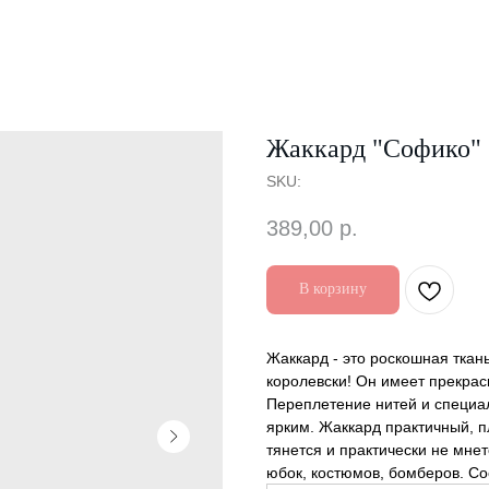
Жаккард "Софико"
SKU:
389,00
р.
В корзину
Жаккард - это роскошная ткан
королевски! Он имеет прекрас
Переплетение нитей и специа
ярким. Жаккард практичный, п
тянется и практически не мнет
юбок, костюмов, бомберов. Со