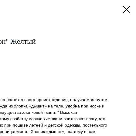
он" Желтый
кно растительного происхождения, получаемая путем
жда из хлопка «дышит» на теле, удобна при носке и
еимущества хлопковой ткани: * Высокая
тому свойству хлопковые ткани впитывают влагу, что
х при пошиве летней и детской одежды, постельного
проницаемость. Хлопок «дышит», поэтому в нем