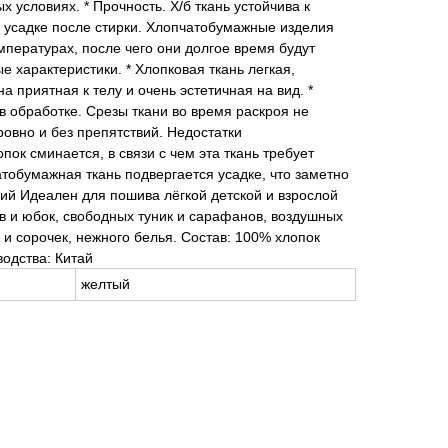
 условиях. * Прочность. Х/б ткань устойчива к
усадке после стирки. Хлопчатобумажные изделия
мпературах, после чего они долгое время будут
 характеристики. * Хлопковая ткань легкая,
 приятная к телу и очень эстетичная на вид. *
в обработке. Срезы ткани во время раскроя не
ровно и без препятствий. Недостатки
пок сминается, в связи с чем эта ткань требует
атобумажная ткань подвергается усадке, что заметно
ий Идеален для пошива лёгкой детской и взрослой
в и юбок, свободных туник и сарафанов, воздушных
и сорочек, нежного белья. Состав: 100% хлопок
одства: Китай
желтый