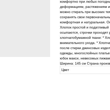
комфортно при любых погодных
деформациям, растяжениям и 
можно стирать при высоких те
сохранять свои первоначальные
комфортная и натуральная. Она
Хлопок простой и податливый 
осыпаются, строчки проходят 
хлопчатобумажной ткани: * Хло
внимательного ухода. * Хлопч
после стирки джинсовых издел
одежды, многослойных платье
юбок макси, невесомых пижам 
Ширина: 145 см Страна произв
Цвет