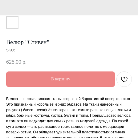
Велюр "Стивен"
SKU:
625,00
р.
В корзину
Велюр — нежная, мягкая ткань с ворсовой бархатистой поверхностью.
Это признанный король вечерних образов. На ткани нанесенный
рисунок ( блеск - песок) Из велюра шьют самые разные вещи: платья и
юбки, брючные костюмы, куртки, блузки и топы. Преимущество велюра
в том, что он подходит для самых разных моделей одежды. По своей
сути велюр — это растяжимое трикотажное полотно с мерцающей
поверхностью. Он обладает удивительной пластичностью: отлично
драпируется, образуя роскошные воланы и складки. В то же время