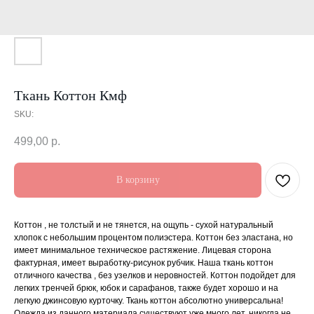
Ткань Коттон Кмф
SKU:
499,00
р.
В корзину
Коттон , не толстый и не тянется, на ощупь - сухой натуральный
хлопок с небольшим процентом полиэстера. Коттон без эластана, но
имеет минимальное техническое растяжение. Лицевая сторона
фактурная, имеет выработку-рисунок рубчик. Наша ткань коттон
отличного качества , без узелков и неровностей. Коттон подойдет для
легких тренчей брюк, юбок и сарафанов, также будет хорошо и на
легкую джинсовую курточку. Ткань коттон абсолютно универсальна!
Одежда из данного материала существуют уже много лет, никогда не