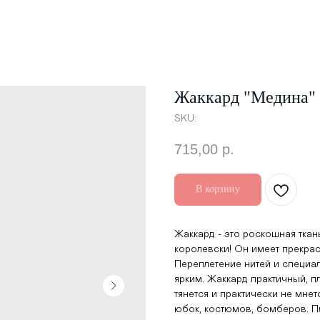
Жаккард "Медина"
SKU:
715,00
р.
В корзину
Жаккард - это роскошная ткан
королевски! Он имеет прекра
Переплетение нитей и специа
ярким. Жаккард практичный, п
тянется и практически не мнет
юбок, костюмов, бомберов. Пл