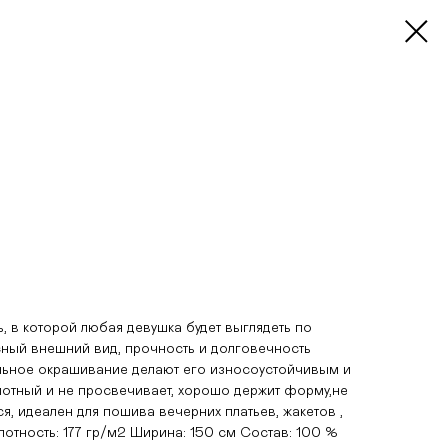
ь, в которой любая девушка будет выглядеть по
сный внешний вид, прочность и долговечность
льное окрашивание делают его износоустойчивым и
лотный и не просвечивает, хорошо держит форму,не
ся, идеален для пошива вечерних платьев, жакетов ,
отность: 177 гр/м2 Ширина: 150 см Состав: 100 %