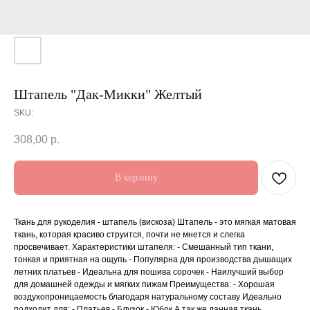
Штапель "Дак-Микки" Желтый
SKU:
308,00
р.
В корзину
Ткань для рукоделия - штапель (вискоза) Штапель - это мягкая матовая
ткань, которая красиво струится, почти не мнется и слегка
просвечивает. Характеристики штапеля: - Смешанный тип ткани,
тонкая и приятная на ощупь - Популярна для производства дышащих
летних платьев - Идеальна для пошива сорочек - Наилучший выбор
для домашней одежды и мягких пижам Преимущества: - Хорошая
воздухопроницаемость благодаря натуральному составу Идеально
подходит для: - Платьев - Блузок - Юбок А так же данная ткань