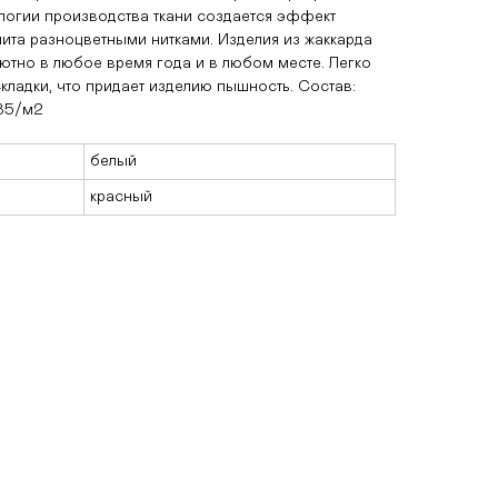
логии производства ткани создается эффект
ита разноцветными нитками. Изделия из жаккарда
ютно в любое время года и в любом месте. Легко
ладки, что придает изделию пышность. Состав:
285/м2
белый
красный