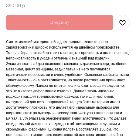
390,00
р.
В корзину
Синтетический материал обладает рядом положительных
характеристик и широко используется на швейном производстве.
Ткань лайкра - это набор таких качеств, как прочность и долговечность,
неприхотливость в уходе и отличный внешний вид изделий.
Эластичность лайкры позволяет создавать красивые вещи, особенно
материал, ценят женщины, ведь платья из него получаются
практически невесомыми и очень удобными. Основные свойства ткани:
Эластичность - она растягивается, но после растяжения принимает
обычную форму. Лайкра не мнется, если сложить вещь неаккуратно,
это не вызовет деформацию изделия. Данная ткань идеально
подходит как для тренировочной одежды, так и для костюмов,
выступлений для всех направлений танцев Этот материал имеет
достаточную плотность, что делает его идеальным выбором для
широкого спектра одежды и аксессуаров. Фактура ткани прочная и
мягкая, а 5% эластана обеспечивают ткани эластичность, что делает
ее идеальной для пошива одежды с обтягивающими силуэтами и
свободными фасонами. Ширина полотна составляет 150 см, что
предоставляет множество возможностей для креативного дизайна.