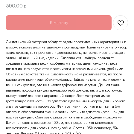
390,00
р.
В корзину
Синтетический материал обладает рядом положительных характеристик и
широко используется на швейном производстве. Ткань лайкра - это набор
таких качеств, как прочность и долговечность, неприхотливость в уходе и
отличный внешний вид изделий. Эластичность лайкры позволяет
создавать красивые вещи, особенно материал, ценят женщины, ведь
платья из него получаются практически невесомыми и очень удобными.
Основные свойства ткани: Эластичность - она растягивается, но после
растяжения принимает обычную форму. Лайкра не мнется, если сложить
вещь неаккуратно, это не вызовет деформацию изделия. Данная ткань
идеально подходит как для тренировочной одежды, так и для костюмов,
выступлений для всех направлений танцев Этот материал имеет
достаточную плотность, что делает его идеальным выбором для широкого
спектра одежды и аксессуаров. Фактура ткани прочная и мягкая, а 5%
эластана обеспечивают ткани эластичность, что делает ее идеальной для
пошива одежды с обтягивающими силуэтами и свободными фасонами.
Ширина полотна составляет 150 см, что предоставляет множество
возможностей для креативного дизайна. Состав: 95% полиэстер, 5%
эластан Ширина: 150 см Плотность: 126 гр/м2